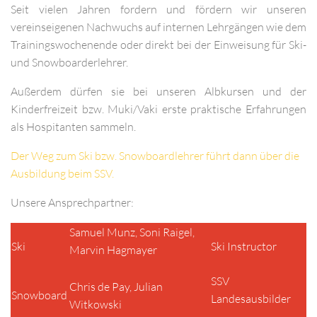
Seit vielen Jahren fordern und fördern wir unseren
vereinseigenen Nachwuchs auf internen Lehrgängen wie dem
Trainingswochenende oder direkt bei der Einweisung für Ski-
und Snowboarderlehrer.
Außerdem dürfen sie bei unseren Albkursen und der
Kinderfreizeit bzw. Muki/Vaki erste praktische Erfahrungen
als Hospitanten sammeln.
Der Weg zum Ski bzw. Snowboardlehrer führt dann über die
Ausbildung beim SSV.
Unsere Ansprechpartner:
Samuel Munz,
Soni Raigel,
Ski
Ski Instructor
Marvin Hagmayer
SSV
Chris de Pay, Julian
Snowboard
Landesausbilder
Witkowski